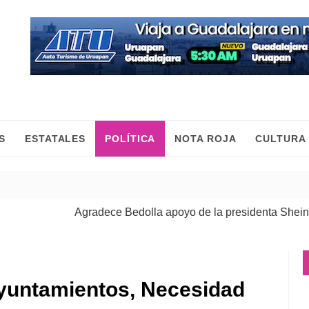
S
ESTATALES
POLÍTICA
NOTA ROJA
CULTURA
Agradece Bedolla apoyo de la presidenta Sheinbaum pa
Las mujeres construimos la paz con trabajo y desde el t
Ayuntamientos, Necesidad