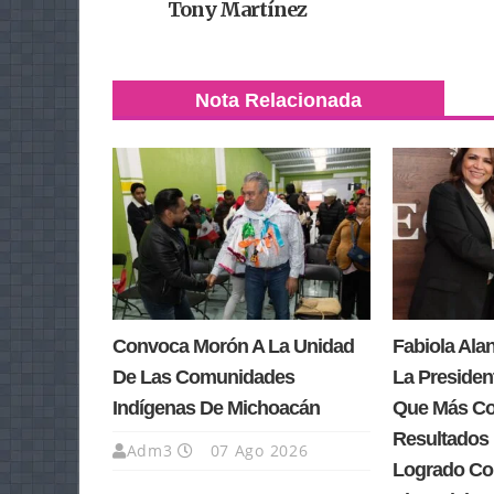
Tony Martínez
Nota Relacionada
Convoca Morón A La Unidad
Fabiola Ala
De Las Comunidades
La Presiden
Indígenas De Michoacán
Que Más Co
Resultados
Adm3
07 Ago 2026
Logrado Co