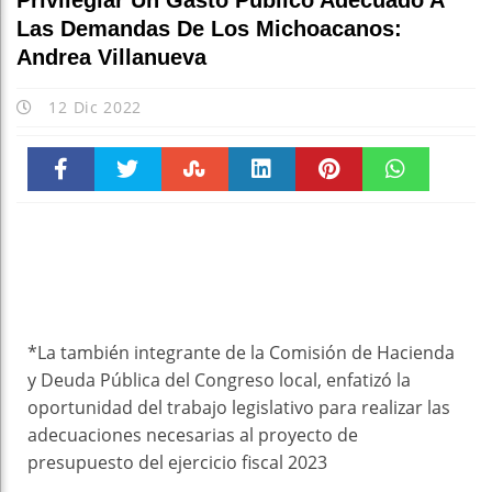
Privilegiar Un Gasto Público Adecuado A
Las Demandas De Los Michoacanos:
Andrea Villanueva
12 Dic 2022
Faceboo
Twitter
Stumble
linkedin
Pinteres
WhatsAp
k
t
pt
*La también integrante de la Comisión de Hacienda
y Deuda Pública del Congreso local, enfatizó la
oportunidad del trabajo legislativo para realizar las
adecuaciones necesarias al proyecto de
presupuesto del ejercicio fiscal 2023