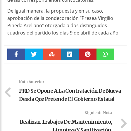
de las correspondientes convocatorias.
De igual manera, la propuesta y en su caso,
aprobación de la condecoración “Presea Virgilio
Pineda Arellano” otorgada a dos distinguidos
cuadros del partido los días 9 de abril de cada año.
Faceboo
Twitter
Stumble
linkedin
Pinteres
WhatsAp
k
t
pt
Nota Anterior
PRD Se Opone A La Contratación De Nueva
Deuda Que Pretende El Gobierno Estatal
Siguiente Nota
Realizan Trabajos De Mantenimiento,
Limpieza Y Sanitización