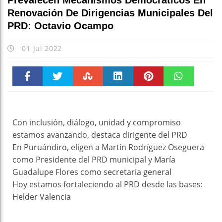
Prevalecen Mecanismos Democráticos En
Renovación De Dirigencias Municipales Del
PRD: Octavio Ocampo
01 Jul 2022
Faceboo
Twitter
Stumble
linkedin
Pinteres
WhatsAp
k
t
pt
Con inclusión, diálogo, unidad y compromiso
estamos avanzando, destaca dirigente del PRD
En Puruándiro, eligen a Martín Rodríguez Oseguera
como Presidente del PRD municipal y María
Guadalupe Flores como secretaria general
Hoy estamos fortaleciendo al PRD desde las bases:
Helder Valencia