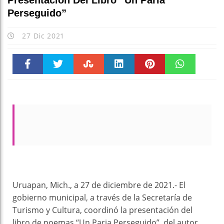
Presentación Del Libro “Un Paria
Perseguido”
27 Dic 2021
Faceboo
Twitter
Stumble
linkedin
Pinteres
WhatsAp
k
t
pt
Uruapan, Mich., a 27 de diciembre de 2021.- El
gobierno municipal, a través de la Secretaría de
Turismo y Cultura, coordinó la presentación del
libro de poemas “Un Paria Perseguido”, del autor