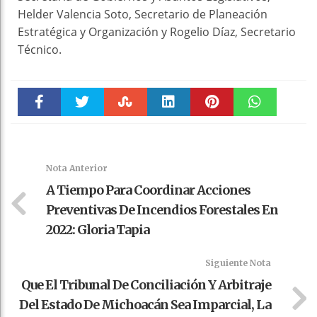
Helder Valencia Soto, Secretario de Planeación
Estratégica y Organización y Rogelio Díaz, Secretario
Técnico.
Faceboo
Twitter
Stumble
linkedin
Pinteres
WhatsAp
k
t
pt
Nota Anterior
A Tiempo Para Coordinar Acciones
Preventivas De Incendios Forestales En
2022: Gloria Tapia
Siguiente Nota
Que El Tribunal De Conciliación Y Arbitraje
Del Estado De Michoacán Sea Imparcial, La