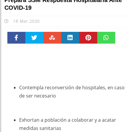
Prepara SSM Respuesta Hospitalaria Ante
COVID-19
18 Mar 2020
Faceboo
Twitter
Stumble
linkedin
Pinteres
WhatsAp
k
t
pt
Contempla reconversión de hospitales, en caso
de ser necesario
Exhortan a población a colaborar y a acatar
medidas sanitarias