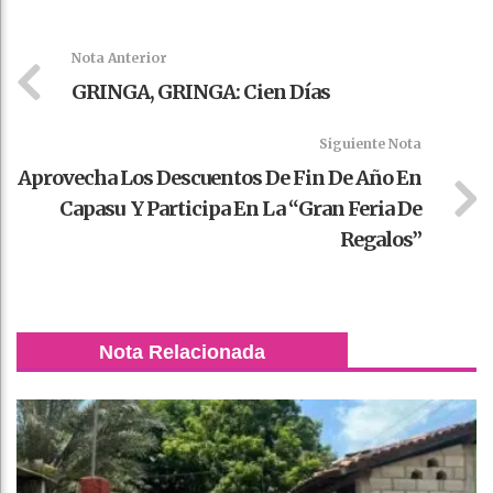
Faceboo
Twitter
Stumble
linkedin
Pinteres
WhatsAp
k
t
pt
Nota Anterior
GRINGA, GRINGA: Cien Días
Siguiente Nota
Aprovecha Los Descuentos De Fin De Año En
Capasu Y Participa En La “Gran Feria De
Regalos”
Nota Relacionada