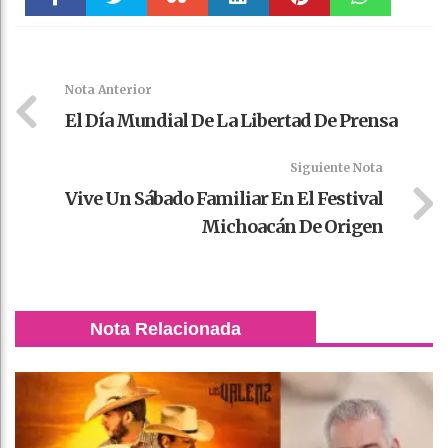
Faceboo
Twitter
Stumble
linkedin
Pinteres
WhatsAp
k
t
pt
Nota Anterior
El Día Mundial De La Libertad De Prensa
Siguiente Nota
Vive Un Sábado Familiar En El Festival
Michoacán De Origen
Nota Relacionada