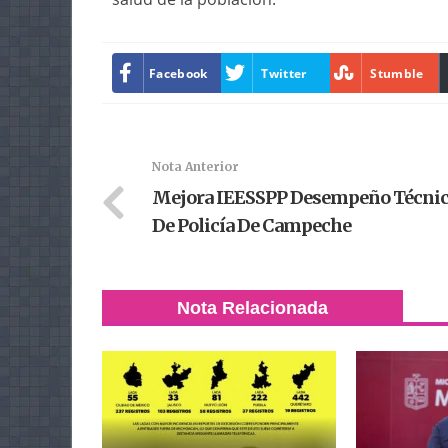
Facebook
Twitter
Stumble
Nota Anterior
Mejora IEESSPP Desempeño Técni
De Policía De Campeche
Nota Relacionada