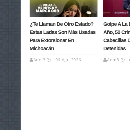
¿Te Llaman De Otro Estado?
Golpe A La 
Estas Ladas Son Más Usadas
Año, 50 Cri
Para Extorsionar En
Cabecillas 
Michoacán
Detenidas
Adm3
06 Ago 2026
Adm3