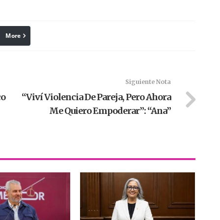
More
linkedin
Pinterest
Siguiente Nota
co
“Viví Violencia De Pareja, Pero Ahora
Me Quiero Empoderar”: “Ana”