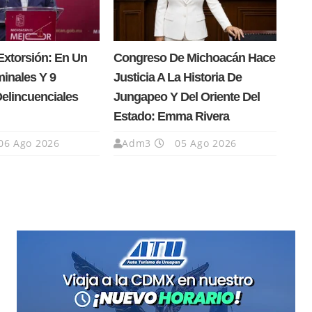
Extorsión: En Un
Congreso De Michoacán Hace
minales Y 9
Justicia A La Historia De
Delincuenciales
Jungapeo Y Del Oriente Del
Estado: Emma Rivera
06 Ago 2026
Adm3
05 Ago 2026