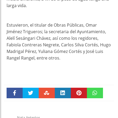
larga vida.
Estuvieron, el titular de Obras Públicas, Omar
Jiménez Trigueros; la secretaria del Ayuntamiento,
Alelí Sesángari Chávez, así como los regidores,
Fabiola Contreras Negrete, Carlos Silva Cortés, Hugo
Madrigal Pérez, Yuliana Gómez Cortés y José Luis
Rangel Rangel, entre otros.
Faceboo
Twitter
Stumble
linkedin
Pinteres
WhatsAp
k
t
pt
Nota Anterior