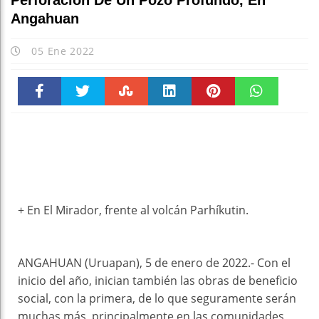
Perforación De Un Pozo Profundo, En
Angahuan
05 Ene 2022
Faceboo
Twitter
Stumble
linkedin
Pinteres
WhatsAp
k
t
pt
+ En El Mirador, frente al volcán Parhíkutin.
ANGAHUAN (Uruapan), 5 de enero de 2022.- Con el
inicio del año, inician también las obras de beneficio
social, con la primera, de lo que seguramente serán
muchas más, principalmente en las comunidades