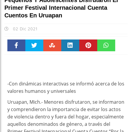
Pequeños Y Adolescentes Disfrutaron El
Primer Festival Internacional Cuenta
Cuentos En Uruapan
02 Dic 2021
Faceboo
Twitter
Stumble
linkedin
Pinteres
WhatsAp
k
t
pt
-Con dinámicas interactivas se informó acerca de los
valores humanos y universales
Uruapan, Mich.- Menores disfrutaron, se informaron
y comprendieron la importancia de evitar los actos
de violencia dentro y fuera del hogar, especialmente
aquellos denominados de género, a través del
Primer Festival Internacional Cuenta Cuentos “Por la