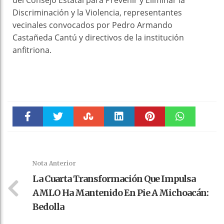
del Consejo Estatal para Prevenir y Eliminar la
Discriminación y la Violencia, representantes
vecinales convocados por Pedro Armando
Castañeda Cantú y directivos de la institución
anfitriona.
Faceboo
Twitter
Stumble
linkedin
Pinteres
WhatsAp
k
t
pt
Nota Anterior
La Cuarta Transformación Que Impulsa
AMLO Ha Mantenido En Pie A Michoacán:
Bedolla