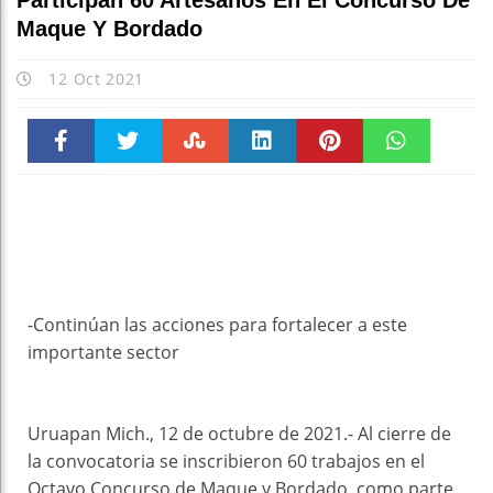
Participan 60 Artesanos En El Concurso De
Maque Y Bordado
12 Oct 2021
Faceboo
Twitter
Stumble
linkedin
Pinteres
WhatsAp
k
t
pt
-Continúan las acciones para fortalecer a este
importante sector
Uruapan Mich., 12 de octubre de 2021.- Al cierre de
la convocatoria se inscribieron 60 trabajos en el
Octavo Concurso de Maque y Bordado, como parte