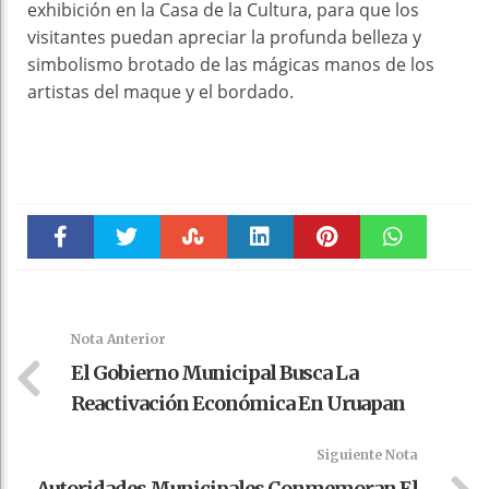
exhibición en la Casa de la Cultura, para que los
visitantes puedan apreciar la profunda belleza y
simbolismo brotado de las mágicas manos de los
artistas del maque y el bordado.
Faceboo
Twitter
Stumble
linkedin
Pinteres
WhatsAp
k
t
pt
Nota Anterior
El Gobierno Municipal Busca La
Reactivación Económica En Uruapan
Siguiente Nota
Autoridades Municipales Conmemoran El