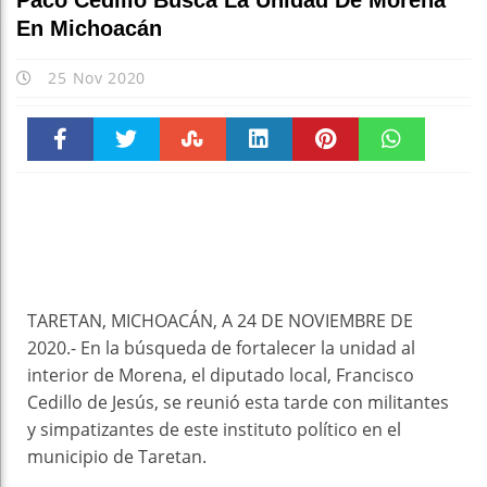
Paco Cedillo Busca La Unidad De Morena
En Michoacán
25 Nov 2020
Faceboo
Twitter
Stumble
linkedin
Pinteres
WhatsAp
k
t
pt
TARETAN, MICHOACÁN, A 24 DE NOVIEMBRE DE
2020.- En la búsqueda de fortalecer la unidad al
interior de Morena, el diputado local, Francisco
Cedillo de Jesús, se reunió esta tarde con militantes
y simpatizantes de este instituto político en el
municipio de Taretan.