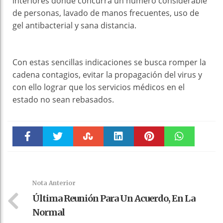
interiores donde concurra un número considerable
de personas, lavado de manos frecuentes, uso de
gel antibacterial y sana distancia.
Con estas sencillas indicaciones se busca romper la
cadena contagios, evitar la propagación del virus y
con ello lograr que los servicios médicos en el
estado no sean rebasados.
Faceboo
Twitter
Stumble
linkedin
Pinteres
WhatsAp
k
t
pt
Nota Anterior
Última Reunión Para Un Acuerdo, En La
Normal