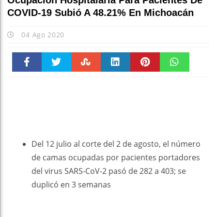
Ocupación Hospitalaria Para Pacientes De
COVID-19 Subió A 48.21% En Michoacán
04 Ago 2020
Faceboo
Twitter
Stumble
linkedin
Pinteres
WhatsAp
k
t
pt
Del 12 julio al corte del 2 de agosto, el número
de camas ocupadas por pacientes portadores
del virus SARS-CoV-2 pasó de 282 a 403; se
duplicó en 3 semanas