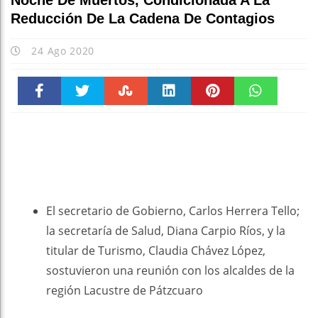
Noche De Muertos, Condicionada A La
Reducción De La Cadena De Contagios
24 Ago 2020
Faceboo
Twitter
Stumble
linkedin
Pinteres
WhatsAp
k
t
pt
El secretario de Gobierno, Carlos Herrera Tello;
la secretaría de Salud, Diana Carpio Ríos, y la
titular de Turismo, Claudia Chávez López,
sostuvieron una reunión con los alcaldes de la
región Lacustre de Pátzcuaro