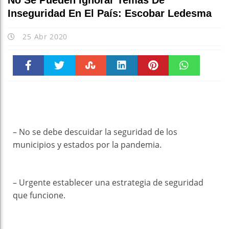
No Se Pueden Ignorar Temas De
Inseguridad En El País: Escobar Ledesma
25 Abr 2020
Faceboo
Twitter
Stumble
linkedin
Pinteres
WhatsAp
k
t
pt
– No se debe descuidar la seguridad de los
municipios y estados por la pandemia.
– Urgente establecer una estrategia de seguridad
que funcione.