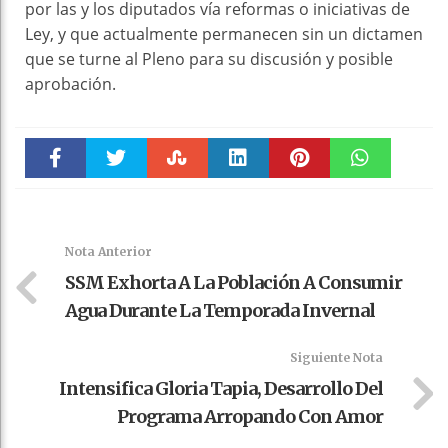
por las y los diputados vía reformas o iniciativas de
Ley, y que actualmente permanecen sin un dictamen
que se turne al Pleno para su discusión y posible
aprobación.
Faceboo
Twitter
Stumble
linkedin
Pinteres
WhatsAp
k
t
pt
Nota Anterior
SSM Exhorta A La Población A Consumir
Agua Durante La Temporada Invernal
Siguiente Nota
Intensifica Gloria Tapia, Desarrollo Del
Programa Arropando Con Amor