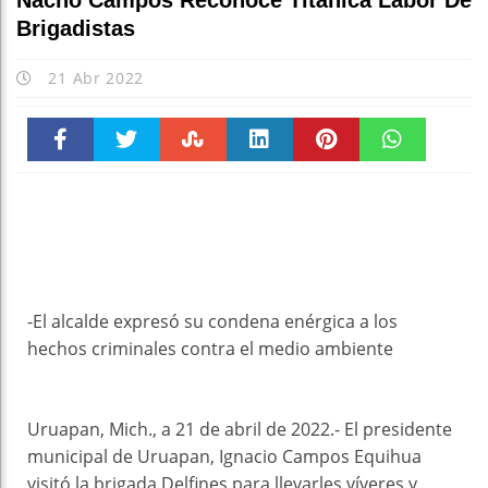
Nacho Campos Reconoce Titánica Labor De
Brigadistas
21 Abr 2022
Faceboo
Twitter
Stumble
linkedin
Pinteres
WhatsAp
k
t
pt
-El alcalde expresó su condena enérgica a los
hechos criminales contra el medio ambiente
Uruapan, Mich., a 21 de abril de 2022.- El presidente
municipal de Uruapan, Ignacio Campos Equihua
visitó la brigada Delfines para llevarles víveres y