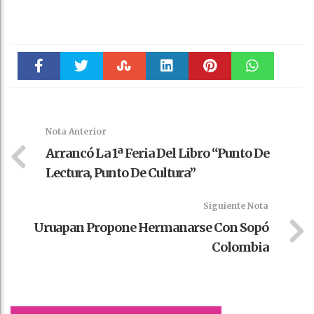
Faceboo
Twitter
Stumble
linkedin
Pinteres
WhatsAp
k
t
pt
Nota Anterior
Arrancó La 1ª Feria Del Libro “Punto De
Lectura, Punto De Cultura”
Siguiente Nota
Uruapan Propone Hermanarse Con Sopó
Colombia