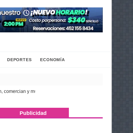
DEPORTES
ECONOMÍA
rcian y mueven la economía regional: Torres Piña
| 07 Ago 2026
Publicidad