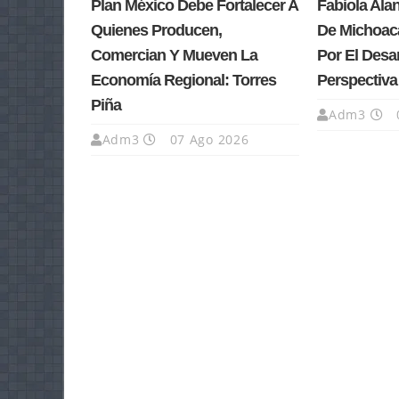
Plan México Debe Fortalecer A
Fabiola Ala
Quienes Producen,
De Michoacá
Comercian Y Mueven La
Por El Desa
Economía Regional: Torres
Perspectiv
Piña
Adm3
Adm3
07 Ago 2026