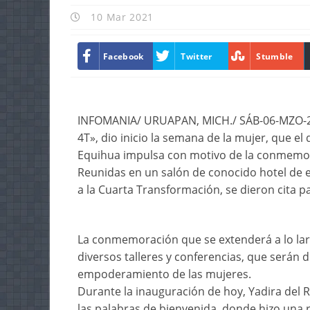
10 Mar 2021
Facebook
Twitter
Stumble
INFOMANIA/ URUAPAN, MICH./ SÁB-06-MZO-202
4T», dio inicio la semana de la mujer, que el
Equihua impulsa con motivo de la conmemor
Reunidas en un salón de conocido hotel de 
a la Cuarta Transformación, se dieron cita p
La conmemoración que se extenderá a lo larg
diversos talleres y conferencias, que serán 
empoderamiento de las mujeres.
Durante la inauguración de hoy, Yadira del 
las palabras de bienvenida, donde hizo una r