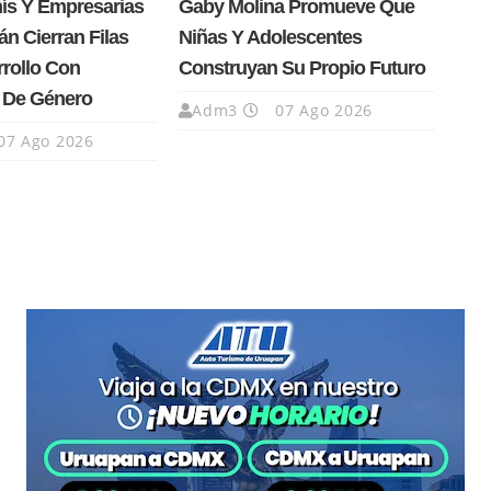
nís Y Empresarias
Gaby Molina Promueve Que
n Cierran Filas
Niñas Y Adolescentes
rrollo Con
Construyan Su Propio Futuro
a De Género
Adm3
07 Ago 2026
07 Ago 2026