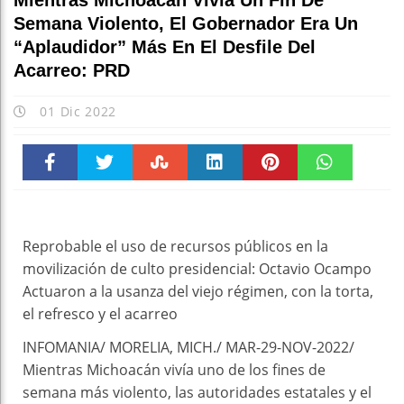
Mientras Michoacán Vivía Un Fin De
Semana Violento, El Gobernador Era Un
“aplaudidor” Más En El Desfile Del
Acarreo: PRD
01 Dic 2022
Faceboo
Twitter
Stumble
linkedin
Pinteres
WhatsAp
k
t
pt
Reprobable el uso de recursos públicos en la
movilización de culto presidencial: Octavio Ocampo
Actuaron a la usanza del viejo régimen, con la torta,
el refresco y el acarreo
INFOMANIA/ MORELIA, MICH./ MAR-29-NOV-2022/
Mientras Michoacán vivía uno de los fines de
semana más violento, las autoridades estatales y el