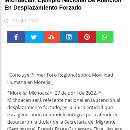
Michoacán, Ejemplo Nacional De Atención
En Desplazamiento Forzado
28 Abr 2022
Faceboo
Twitter
Stumble
linkedin
Pinteres
WhatsAp
k
t
pt
_Concluye Primer Foro Regional sobre Movilidad
Humana en Morelia_
*Morelia, Michoacán, 27 de abril de 2022.-*
Michoacán será referente nacional en la atención al
desplazamiento forzado, es la única entidad que
está generando un modelo integral para atenderlo,
destacaron la titular de la Secretaría del Migrante
(Semigrante), Brenda Fraga Gutiérrez y Elvia Higuera