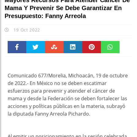
Mayores Recursos Para Atender Cáncer De
Mama Y Prevenir Se Debe Garantizar En
Presupuesto: Fanny Arreola
19 Oct 2022
Faceboo
Twitter
Stumble
linkedin
Pinteres
WhatsAp
k
t
pt
Comunicado 677/Morelia, Michoacán, 19 de octubre
de 2022.- En México no se deben escatimar
esfuerzos para prevenir y atender el cáncer de
mama y desde la Federación se deben fortalecer las
acciones y políticas públicas en la materia, subrayó
la diputada Fanny Arreola Pichardo.
Al emitir un posicionamiento en la sesión celebrada