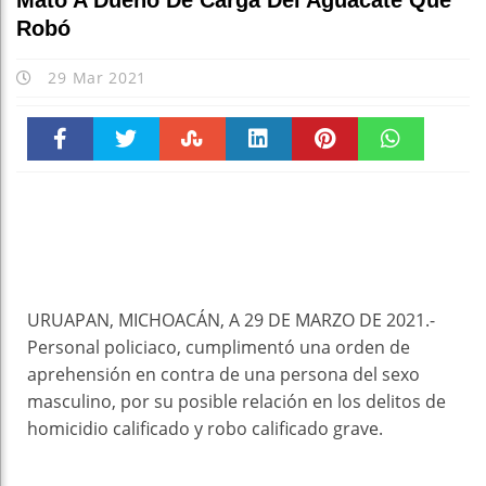
Mató A Dueño De Carga Del Aguacate Que
Robó
29 Mar 2021
Faceboo
Twitter
Stumble
linkedin
Pinteres
WhatsAp
k
t
pt
URUAPAN, MICHOACÁN, A 29 DE MARZO DE 2021.-
Personal policiaco, cumplimentó una orden de
aprehensión en contra de una persona del sexo
masculino, por su posible relación en los delitos de
homicidio calificado y robo calificado grave.