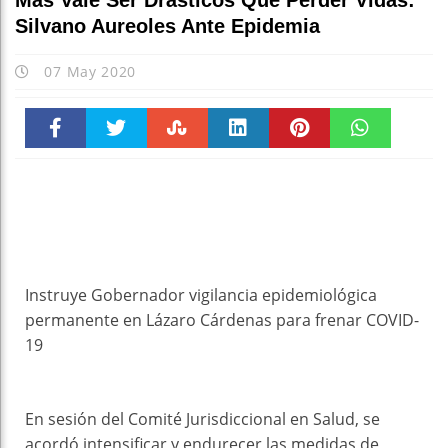
Más Vale Ser Drásticos Que Perder Vidas:
Silvano Aureoles Ante Epidemia
07 May 2020
Faceboo
Twitter
Stumble
linkedin
Pinteres
WhatsAp
k
t
pt
Instruye Gobernador vigilancia epidemiológica
permanente en Lázaro Cárdenas para frenar COVID-
19
En sesión del Comité Jurisdiccional en Salud, se
acordó intensificar y endurecer las medidas de