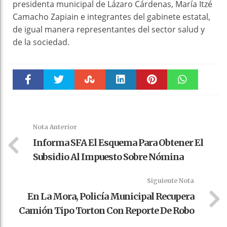
presidenta municipal de Lázaro Cárdenas, María Itzé
Camacho Zapiain e integrantes del gabinete estatal,
de igual manera representantes del sector salud y
de la sociedad.
Faceboo
Twitter
Stumble
linkedin
Pinteres
WhatsAp
k
t
pt
Nota Anterior
Informa SFA El Esquema Para Obtener El
Subsidio Al Impuesto Sobre Nómina
Siguiente Nota
En La Mora, Policía Municipal Recupera
Camión Tipo Torton Con Reporte De Robo