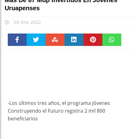
Más De 87 Mdp Invertidos En Jóvenes
Uruapenses
20 Ene 2022
Faceboo
Twitter
Stumble
linkedin
Pinteres
WhatsAp
k
t
pt
-Los últimos tres años, el programa Jóvenes
Construyendo el Futuro registra 2 mil 800
beneficiarios