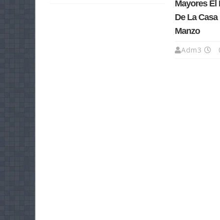
Mayores El 
De La Casa 
Manzo
Adm3