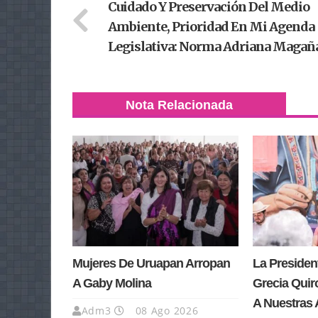
Cuidado Y Preservación Del Medio
Ambiente, Prioridad En Mi Agenda
Legislativa: Norma Adriana Magañ
Nota Relacionada
Mujeres De Uruapan Arropan
La Presiden
A Gaby Molina
Grecia Quir
A Nuestras 
Adm3
08 Ago 2026