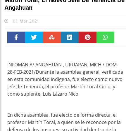
Martín Toral, El Nuevo Jefe De Tenencia De
Angahuan
01 Mar 2021
Faceboo
Twitter
Stumble
linkedin
Pinteres
WhatsAp
k
t
pt
INFOMANIA/ ANGAHUAN , URUAPAN, MICH./ DOM-
28-FEB-2021/Durante la asamblea general, verificada
en esta comunidad indígena, fue electo como nuevo
Jefe de Tenencia, el profesor Martín Toral Cirilo, y
como suplente, Luis Lázaro Nico.
En dicha asamblea, fue electo de forma directa, el
profesor Martín Toral, a quien se le reconoce por la
defensa de los bosques, su actividad dentro de la