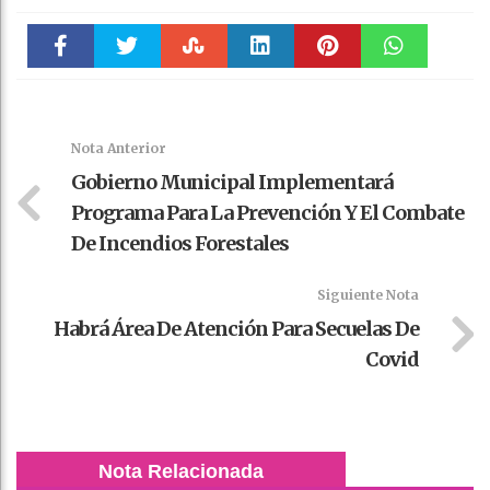
Faceboo
Twitter
Stumble
linkedin
Pinteres
WhatsAp
k
t
pt
Nota Anterior
Gobierno Municipal Implementará
Programa Para La Prevención Y El Combate
De Incendios Forestales
Siguiente Nota
Habrá Área De Atención Para Secuelas De
Covid
Nota Relacionada