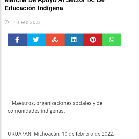
Marcha De Apoyo Al Sector IX, De
Educación Indígena
10 Feb 2022
Faceboo
Twitter
Stumble
linkedin
Pinteres
WhatsAp
k
t
pt
+ Maestros, organizaciones sociales y de
comunidades indígenas.
URUAPAN, Michoacán, 10 de febrero de 2022.-