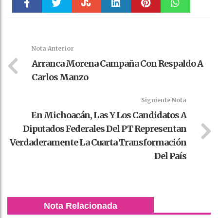
Faceboo
Twitter
Stumble
linkedin
Pinteres
WhatsAp
k
t
pt
Nota Anterior
Arranca Morena Campaña Con Respaldo A
Carlos Manzo
Siguiente Nota
En Michoacán, Las Y Los Candidatos A
Diputados Federales Del PT Representan
Verdaderamente La Cuarta Transformación
Del País
Nota Relacionada