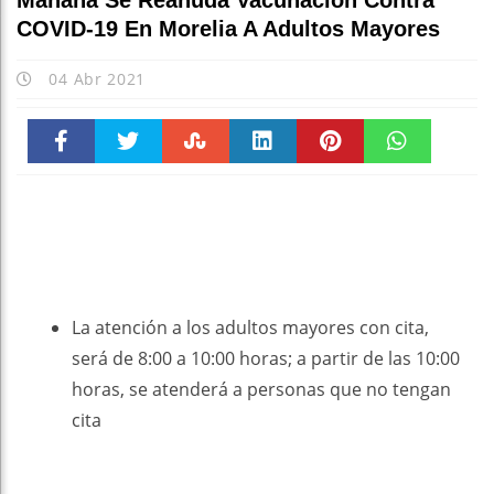
Mañana Se Reanuda Vacunación Contra
COVID-19 En Morelia A Adultos Mayores
04 Abr 2021
Faceboo
Twitter
Stumble
linkedin
Pinteres
WhatsAp
k
t
pt
La atención a los adultos mayores con cita,
será de 8:00 a 10:00 horas; a partir de las 10:00
horas, se atenderá a personas que no tengan
cita