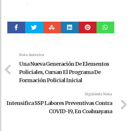
Faceboo
Twitter
Stumble
linkedin
Pinteres
WhatsAp
k
t
pt
Nota Anterior
Una Nueva Generación De Elementos
Policiales, Cursan El Programa De
Formación Policial Inicial
Siguiente Nota
Intensifica SSP Labores Preventivas Contra
COVID-19, En Coahuayana