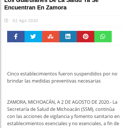
Los Guardianes De La Salud Ya Se
Encuentran En Zamora
02 Ago 2020
Faceboo
Twitter
Stumble
linkedin
Pinteres
WhatsAp
k
t
pt
Cinco establecimientos fueron suspendidos por no
brindar las medidas preventivas necesarias
ZAMORA, MICHOACÁN, A 2 DE AGOSTO DE 2020.- La
Secretaría de Salud de Michoacán (SSM), continúa
con las acciones de vigilancia y fomento sanitario en
establecimientos esenciales y no esenciales, a fin de