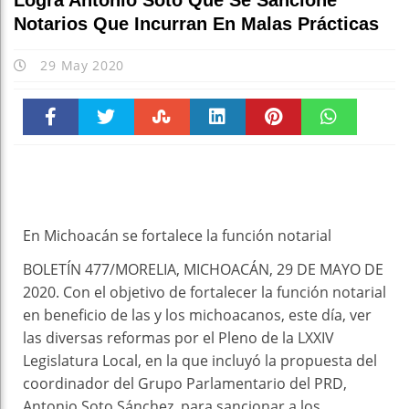
Logra Antonio Soto Que Se Sancione
Notarios Que Incurran En Malas Prácticas
29 May 2020
Faceboo
Twitter
Stumble
linkedin
Pinteres
WhatsAp
k
t
pt
En Michoacán se fortalece la función notarial
BOLETÍN 477/MORELIA, MICHOACÁN, 29 DE MAYO DE
2020. Con el objetivo de fortalecer la función notarial
en beneficio de las y los michoacanos, este día, ver
las diversas reformas por el Pleno de la LXXIV
Legislatura Local, en la que incluyó la propuesta del
coordinador del Grupo Parlamentario del PRD,
Antonio Soto Sánchez, para sancionar a los