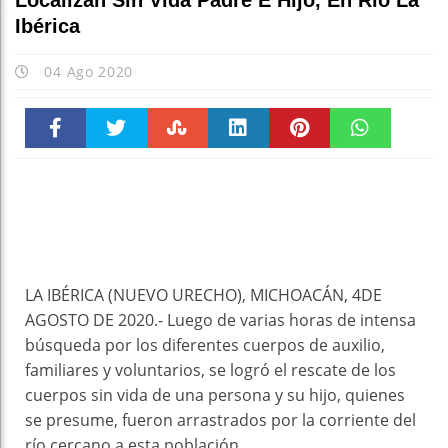
Localizan Sin Vida Padre E Hijo, En Río La
Ibérica
04 Ago 2020
Faceboo
Twitter
Stumble
linkedin
Pinteres
WhatsAp
k
t
pt
LA IBÉRICA (NUEVO URECHO), MICHOACÁN, 4DE
AGOSTO DE 2020.- Luego de varias horas de intensa
búsqueda por los diferentes cuerpos de auxilio,
familiares y voluntarios, se logró el rescate de los
cuerpos sin vida de una persona y su hijo, quienes
se presume, fueron arrastrados por la corriente del
río cercano a esta población.