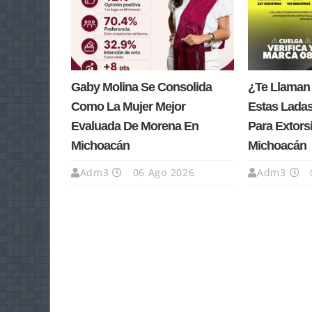
Gaby Molina Se Consolida
¿Te Llaman
Como La Mujer Mejor
Estas Lada
Evaluada De Morena En
Para Extors
Michoacán
Michoacán
Adm3
06 Ago 2026
Adm3