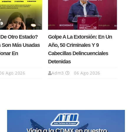
 De Otro Estado?
Golpe A La Extorsión: En Un
s Son Más Usadas
Año, 50 Criminales Y 9
ionar En
Cabecillas Delincuenciales
Detenidas
06 Ago 2026
Adm3
06 Ago 2026