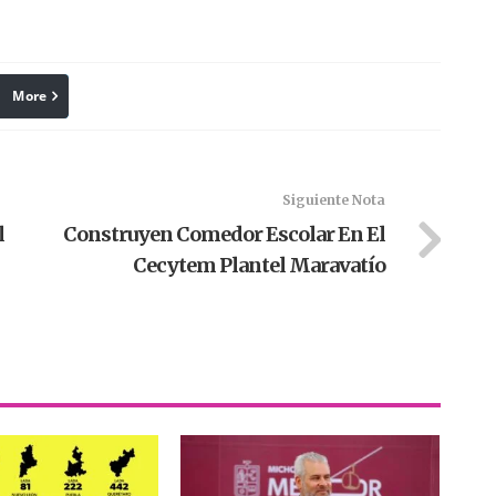
More
linkedin
Pinterest
Siguiente Nota
l
Construyen Comedor Escolar En El
Cecytem Plantel Maravatío