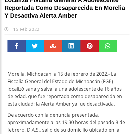
Localiza Fiscalía General A Adolescente
Reportada Como Desaparecida En Morelia
Y Desactiva Alerta Amber
15 Feb 2022
Faceboo
Twitter
Stumble
linkedin
Pinteres
WhatsAp
k
t
pt
Morelia, Michoacán, a 15 de febrero de 2022.- La
Fiscalía General del Estado de Michoacán (FGE)
localizó sana y salva, a una adolescente de 16 años
de edad, que fue reportada como desaparecida en
esta ciudad; la Alerta Amber ya fue desactivada.
De acuerdo con la denuncia presentada,
aproximadamente a las 19:30 horas del pasado 8 de
febrero, D.A.S., salió de su domicilio ubicado en la