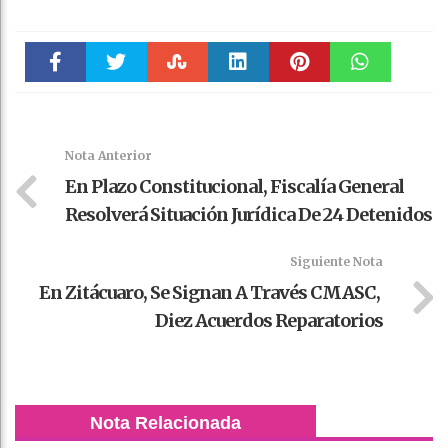
Faceboo
Twitter
Stumble
linkedin
Pinteres
WhatsAp
k
t
pt
Nota Anterior
En Plazo Constitucional, Fiscalía General
Resolverá Situación Jurídica De 24 Detenidos
Siguiente Nota
En Zitácuaro, Se Signan A Través CMASC,
Diez Acuerdos Reparatorios
Nota Relacionada