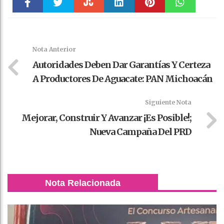
Faceboo
Twitter
Stumble
linkedin
Pinteres
WhatsAp
k
t
pt
Nota Anterior
Autoridades Deben Dar Garantías Y Certeza
A Productores De Aguacate: PAN Michoacán
Siguiente Nota
Mejorar, Construir Y Avanzar ¡Es Posible!;
Nueva Campaña Del PRD
Nota Relacionada