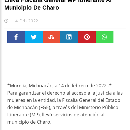
Lleva Fiscalía General MP Itinerante Al
Municipio De Charo
14 Feb 2022
Faceboo
Twitter
Stumble
linkedin
Pinteres
WhatsAp
k
t
pt
*Morelia, Michoacán, a 14 de febrero de 2022.-*
Para garantizar el derecho al acceso a la justicia a las
mujeres en la entidad, la Fiscalía General del Estado
de Michoacán (FGE), a través del Ministerio Público
Itinerante (MP), llevó servicios de atención al
municipio de Charo.