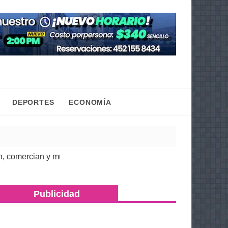
DEPORTES
ECONOMÍA
ercian y mueven la economía regional: Torres Piña
| 07 Ago 202
Publicidad