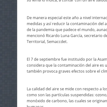
su lema lo indica, a contar con un aire salud
De manera especial este año a nivel interna
medidas y así reducir la contaminación del a
de la pandemia que padece el mundo, aunado 
mencionó Ricardo Luna García, secretario d
Territorial, Semaccdet.
El 7 de septiembre fue instituido por la Asa
considera que la contaminación del aire es 
también provoca graves efectos sobre el clim
La calidad del aire se mide con respecto a l
como son las partículas suspendidas: ozono,
monóxido de carbono, las cuales se originan 
humanas.