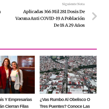
Siguiente Nota
n
Aplicadas 366 Mil 281 Dosis De
Vacuna Anti COVID-19 A Población
De 18 A 29 Años
nís Y Empresarias
¿Vas Rumbo Al Obelisco O
n Cierran Filas
Tres Puentes? Conoce Las