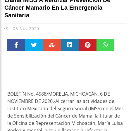
Llama IMSS A Reforzar Prevención De
Cáncer Mamario En La Emergencia
Sanitaria
06 Nov 2020
Faceboo
Twitter
Stumble
linkedin
Pinteres
WhatsAp
k
t
pt
BOLETÍN No. 4588/MORELIA, MICHOACÁN, 6 DE
NOVIEMBRE DE 2020.-Al cerrar las actividades del
Instituto Mexicano del Seguro Social (IMSS) en el Mes
de Sensibilización del Cáncer de Mama, la titular de
la Oficina de Representación Michoacán, María Luisa
Rodea Pimentel, hizo un llamado a reforzar la