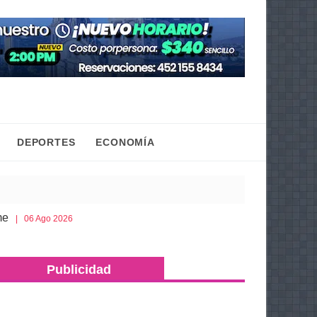
DEPORTES
ECONOMÍA
Cobaem ofrece bachillerato sabatino para mayores d
go 2026
Publicidad