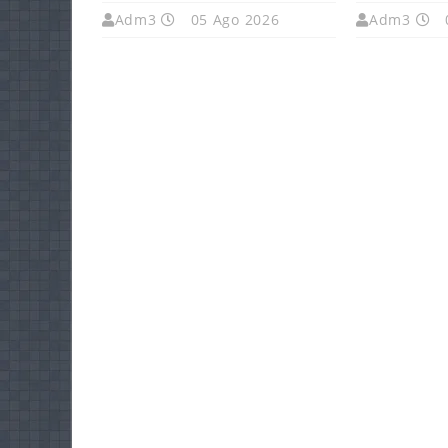
Adm3
05 Ago 2026
Adm3