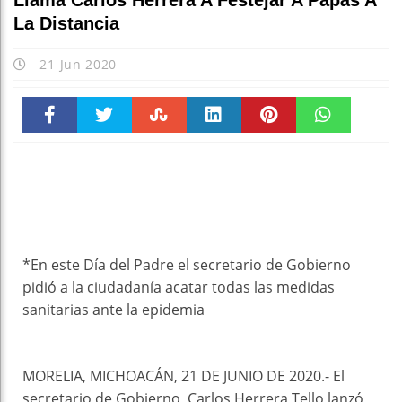
Llama Carlos Herrera A Festejar A Papás A
La Distancia
21 Jun 2020
Faceboo
Twitter
Stumble
linkedin
Pinteres
WhatsAp
k
t
pt
*En este Día del Padre el secretario de Gobierno
pidió a la ciudadanía acatar todas las medidas
sanitarias ante la epidemia
MORELIA, MICHOACÁN, 21 DE JUNIO DE 2020.- El
secretario de Gobierno, Carlos Herrera Tello lanzó