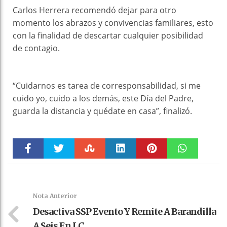
Carlos Herrera recomendó dejar para otro
momento los abrazos y convivencias familiares, esto
con la finalidad de descartar cualquier posibilidad
de contagio.
“Cuidarnos es tarea de corresponsabilidad, si me
cuido yo, cuido a los demás, este Día del Padre,
guarda la distancia y quédate en casa”, finalizó.
Faceboo
Twitter
Stumble
linkedin
Pinteres
WhatsAp
k
t
pt
Nota Anterior
Desactiva SSP Evento Y Remite A Barandilla
A Seis En LC