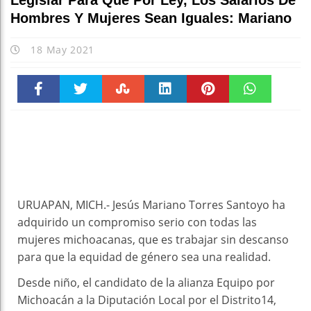
Legislar Para Que Por Ley, Los Salarios De
Hombres Y Mujeres Sean Iguales: Mariano
18 May 2021
Faceboo
Twitter
Stumble
linkedin
Pinteres
WhatsAp
k
t
pt
URUAPAN, MICH.- Jesús Mariano Torres Santoyo ha
adquirido un compromiso serio con todas las
mujeres michoacanas, que es trabajar sin descanso
para que la equidad de género sea una realidad.
Desde niño, el candidato de la alianza Equipo por
Michoacán a la Diputación Local por el Distrito14,