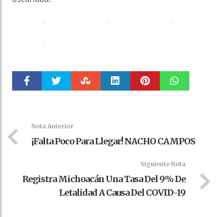
Faceboo
Twitter
Stumble
linkedin
Pinteres
WhatsAp
k
t
pt
Nota Anterior
¡Falta Poco Para Llegar! NACHO CAMPOS
Siguiente Nota
Registra Michoacán Una Tasa Del 9% De
Letalidad A Causa Del COVID-19