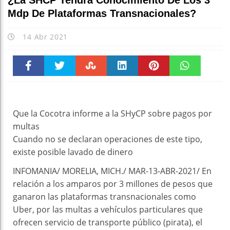
¿La SHCP Tendrá Conocimiento De Los 3
Mdp De Plataformas Transnacionales?
14 Abr 2021
Faceboo
Twitter
Stumble
linkedin
Pinteres
WhatsAp
k
t
pt
Que la Cocotra informe a la SHyCP sobre pagos por
multas
Cuando no se declaran operaciones de este tipo,
existe posible lavado de dinero
INFOMANIA/ MORELIA, MICH./ MAR-13-ABR-2021/ En
relación a los amparos por 3 millones de pesos que
ganaron las plataformas transnacionales como
Uber, por las multas a vehículos particulares que
ofrecen servicio de transporte público (pirata), el