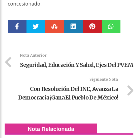
concesionado.
Faceboo
Twitter
Stumble
linkedin
Pinteres
WhatsAp
k
t
pt
Nota Anterior
Seguridad, Educación Y Salud, Ejes Del PVEM
Siguiente Nota
Con Resolución Del INE, Avanza La
Democracia ¡gana El Pueblo De México!
Nota Relacionada