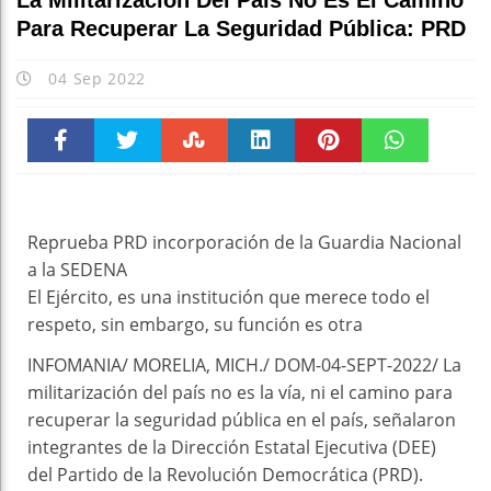
La Militarización Del País No Es El Camino
Para Recuperar La Seguridad Pública: PRD
04 Sep 2022
Faceboo
Twitter
Stumble
linkedin
Pinteres
WhatsAp
k
t
pt
Reprueba PRD incorporación de la Guardia Nacional
a la SEDENA
El Ejército, es una institución que merece todo el
respeto, sin embargo, su función es otra
INFOMANIA/ MORELIA, MICH./ DOM-04-SEPT-2022/ La
militarización del país no es la vía, ni el camino para
recuperar la seguridad pública en el país, señalaron
integrantes de la Dirección Estatal Ejecutiva (DEE)
del Partido de la Revolución Democrática (PRD).