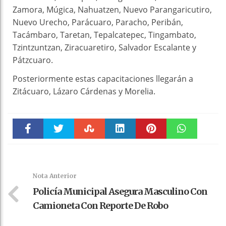
Zamora, Múgica, Nahuatzen, Nuevo Parangaricutiro,
Nuevo Urecho, Parácuaro, Paracho, Peribán,
Tacámbaro, Taretan, Tepalcatepec, Tingambato,
Tzintzuntzan, Ziracuaretiro, Salvador Escalante y
Pátzcuaro.
Posteriormente estas capacitaciones llegarán a
Zitácuaro, Lázaro Cárdenas y Morelia.
Faceboo
Twitter
Stumble
linkedin
Pinteres
WhatsAp
k
t
pt
Nota Anterior
Policía Municipal Asegura Masculino Con
Camioneta Con Reporte De Robo