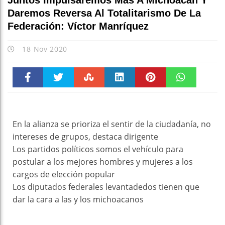
Juntos Impulsaremos Más A Michoacán Y
Daremos Reversa Al Totalitarismo De La
Federación: Víctor Manríquez
18 Nov 2020
Faceboo
Twitter
Stumble
linkedin
Pinteres
WhatsAp
k
t
pt
En la alianza se prioriza el sentir de la ciudadanía, no
intereses de grupos, destaca dirigente
Los partidos políticos somos el vehículo para
postular a los mejores hombres y mujeres a los
cargos de elección popular
Los diputados federales levantadedos tienen que
dar la cara a las y los michoacanos