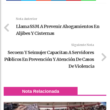
Faceboo
Twitter
Stumble
linkedin
Pinteres
WhatsAp
k
t
pt
Nota Anterior
Llama SSM A Prevenir Ahogamientos En
Aljibes Y Cisternas
Siguiente Nota
Secoem Y Seimujer Capacitan A Servidores
Públicos En Prevención Y Atención De Casos
De Violencia
Nota Relacionada