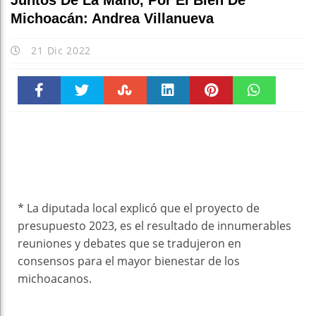
Juntos De La Mano, Por El Bien De
Michoacán: Andrea Villanueva
21 Dic 2022
Faceboo
Twitter
Stumble
linkedin
Pinteres
WhatsAp
k
t
pt
* La diputada local explicó que el proyecto de
presupuesto 2023, es el resultado de innumerables
reuniones y debates que se tradujeron en
consensos para el mayor bienestar de los
michoacanos.