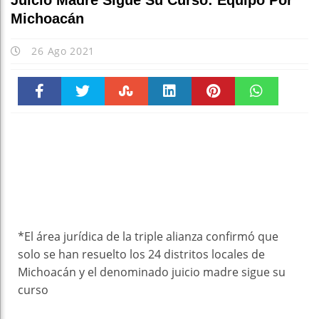
Juicio Madre Sigue Su Curso: Equipo Por
Michoacán
26 Ago 2021
Faceboo
Twitter
Stumble
linkedin
Pinteres
WhatsAp
k
t
pt
*El área jurídica de la triple alianza confirmó que
solo se han resuelto los 24 distritos locales de
Michoacán y el denominado juicio madre sigue su
curso