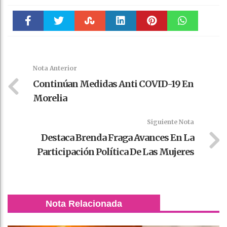
Faceboo
Twitter
Stumble
linkedin
Pinteres
WhatsAp
k
t
pt
Nota Anterior
Continúan Medidas Anti COVID-19 En
Morelia
Siguiente Nota
Destaca Brenda Fraga Avances En La
Participación Política De Las Mujeres
Nota Relacionada