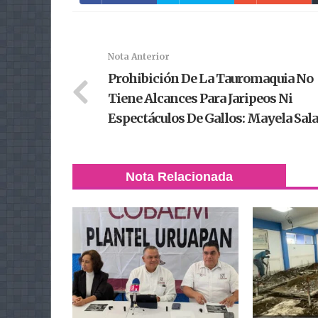
Nota Anterior
Prohibición De La Tauromaquia No
Tiene Alcances Para Jaripeos Ni
Espectáculos De Gallos: Mayela Sal
Nota Relacionada