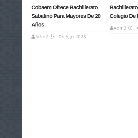
Cobaem Ofrece Bachillerato
Bachillerato
Sabatino Para Mayores De 20
Colegio De 
Años
Adm3
Adm2
05 Ago 2026