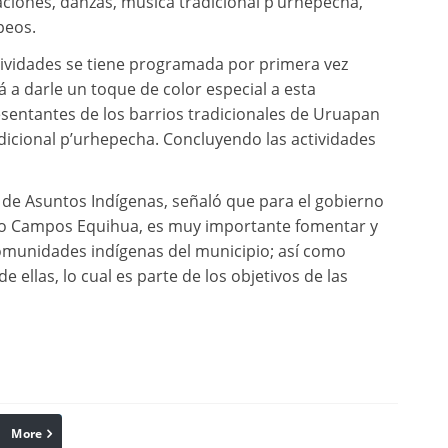
aciones, danzas, música tradicional p’urhepecha,
peos.
tividades se tiene programada por primera vez
 a darle un toque de color especial a esta
esentantes de los barrios tradicionales de Uruapan
dicional p’urhepecha. Concluyendo las actividades
r de Asuntos Indígenas, señaló que para el gobierno
cio Campos Equihua, es muy importante fomentar y
 comunidades indígenas del municipio; así como
 ellas, lo cual es parte de los objetivos de las
More
linkedin
Pinterest