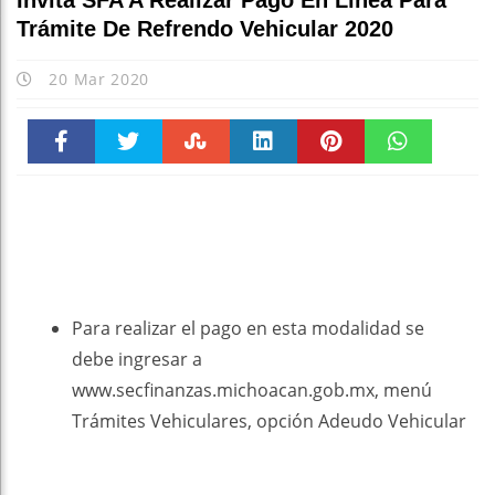
Invita SFA A Realizar Pago En Línea Para
Trámite De Refrendo Vehicular 2020
20 Mar 2020
Faceboo
Twitter
Stumble
linkedin
Pinteres
WhatsAp
k
t
pt
Para realizar el pago en esta modalidad se
debe ingresar a
www.secfinanzas.michoacan.gob.mx, menú
Trámites Vehiculares, opción Adeudo Vehicular