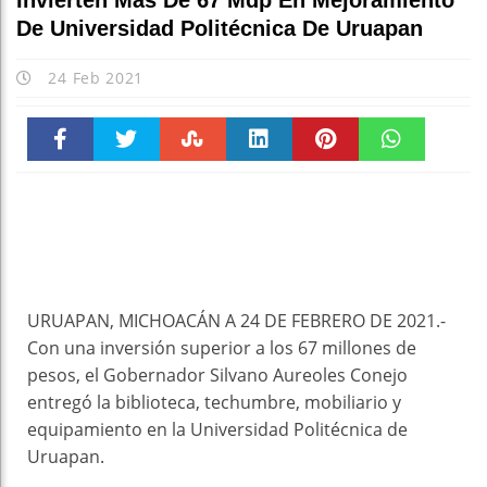
Invierten Más De 67 Mdp En Mejoramiento
De Universidad Politécnica De Uruapan
24 Feb 2021
Faceboo
Twitter
Stumble
linkedin
Pinteres
WhatsAp
k
t
pt
URUAPAN, MICHOACÁN A 24 DE FEBRERO DE 2021.-
Con una inversión superior a los 67 millones de
pesos, el Gobernador Silvano Aureoles Conejo
entregó la biblioteca, techumbre, mobiliario y
equipamiento en la Universidad Politécnica de
Uruapan.